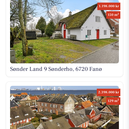
1.198.000 kr
2
150 m
Sønder Land 9 Sønderho, 6720 Fanø
2.398.000 kr
2
129 m