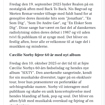
Fredag den 19. september 2025 byder Realen på en
nostalgisk aften med Back To Back. Nis Bøgvad og
Morten Remar vender tilbage med fuldt band for at
genoplive deres ikoniske hits som "Jonathan", "En
Som Dig", "Som De Andre Gør", og "En Elsker Som
Dig". Disse sange har været en fast del af danskernes
radiolytning siden deres debut i 1987 og vil uden
tvivl få publikum til at synge med. Det bliver en
festlig aften, hvor alle er velkomne til at tage del i
musikken og minderne.
Cæcilie Norby fejrer 60 år med nyt album
Fredag den 10. oktober 2025 er det tid til at fejre
Cæcilie Norbys 60-års fødselsdag og hendes nye
album "SIXTY". Den anerkendte sangerinde, kendt
for sin musikalske diversitet, tager på en eksklusiv
tour, hvor hun præsenterer en perlerække af
selvbiografiske numre. Norby vil interagere med
publikum og skabe en unik koncertoplevelse med
hendes blanding af funk, pop og soul. Det bliver en
aften fyldt med musikalsk overskud og fejring af en