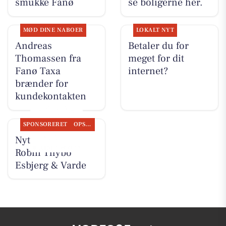
smukke Fanø
se boligerne her.
MØD DINE NABOER
LOKALT NYT
Andreas
Betaler du for
Thomassen fra
meget for dit
Fanø Taxa
internet?
brænder for
kundekontakten
SPONSORERET
OPSLAGSTAVLEN
Nyt fra ESTATE
Robin Thybo
Esbjerg & Varde