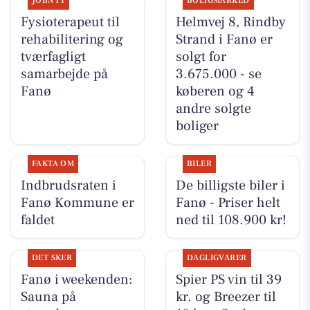
JOBNYT
BOLIGMARKED
Fysioterapeut til
Helmvej 8, Rindby
rehabilitering og
Strand i Fanø er
tværfagligt
solgt for
samarbejde på
3.675.000 - se
Fanø
køberen og 4
andre solgte
boliger
FAKTA OM
BILER
Indbrudsraten i
De billigste biler i
Fanø Kommune er
Fanø - Priser helt
faldet
ned til 108.900 kr!
DET SKER
DAGLIGVARER
Fanø i weekenden:
Spier PS vin til 39
Sauna på
kr. og Breezer til