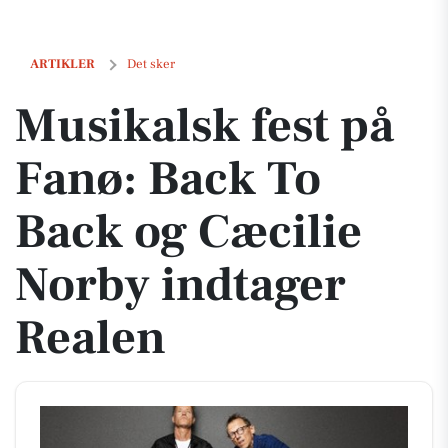
Musikalsk fest på Fanø: Back To Back og Cæcilie Norby indtager Real
ARTIKLER
Det sker
Musikalsk fest på
Fanø: Back To
Back og Cæcilie
Norby indtager
Realen