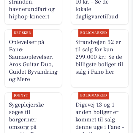
stranden,
10 kr. – Se de
havnerundfart og
lokale
hiphop-koncert
dagligvaretilbud
DET SKER
BOLIGMARKED
Oplevelser på
Strandvejen 52 er
Fanø:
til salg for kun
Saunaoplevelser,
299.000 kr.: Se de
Aros Guitar Duo,
billigste boliger til
Guidet Byvandring
salg i Fanø her
og Mere
JOBNYT
BOLIGMARKED
Sygeplejerske
Digevej 13 og 1
søges til
anden boliger er
borgernær
kommet til salg
omsorg på
denne uge i Fanø -