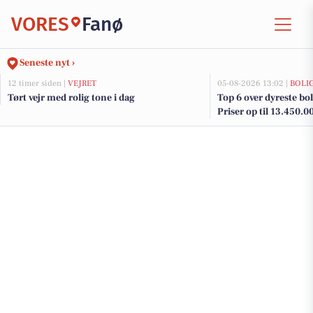
VORES
Fanø
Seneste nyt ›
12 timer siden |
VEJRET
05-08-2026 13:02 |
BOLI
Tørt vejr med rolig tone i dag
Top 6 over dyreste boli
Priser op til 13.450.0