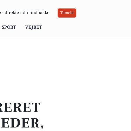
 -
direkte i din indbakke
Tilmeld
SPORT
VEJRET
RERET
HEDER,