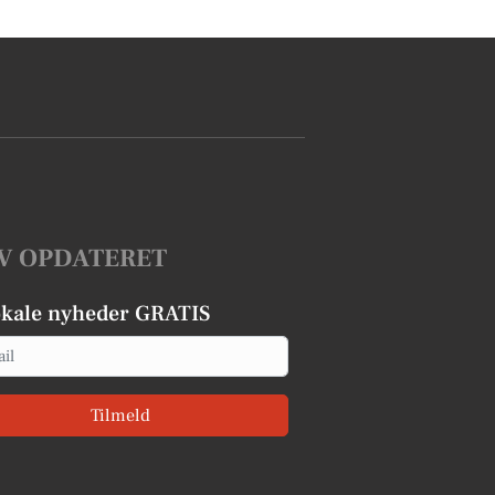
V OPDATERET
okale nyheder GRATIS
Tilmeld