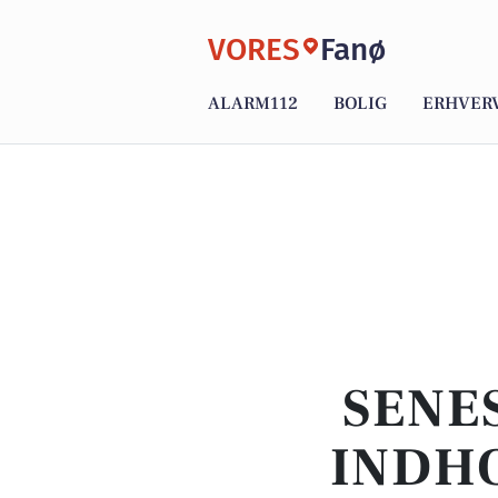
VORES
Fanø
ALARM112
BOLIG
ERHVER
SENE
INDHO