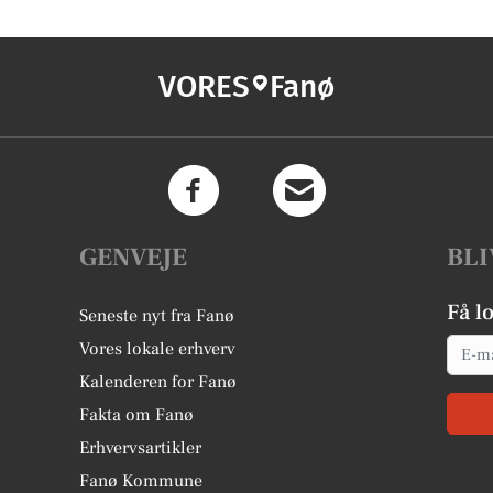
VORES
Fanø
GENVEJE
BLI
Få l
Seneste nyt fra Fanø
Email
Vores lokale erhverv
Kalenderen for Fanø
Fakta om Fanø
Erhvervsartikler
Fanø Kommune