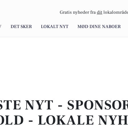
Gratis nyheder fra
dit
lokalområde
V
DET SKER
LOKALT NYT
MØD DINE NABOER
STE NYT - SPONSO
LD - LOKALE NY