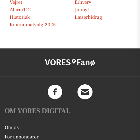
Vejret
Erhverv
Alarm112
Jobnyt
Historisk
Læserbidrag
Kommunalvalg 2025
VORES
Fanø
OM VORES DIGITAL
Om os
For annoncører