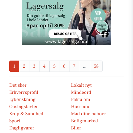
1
2
3
4
5
6
7
...
58
Det sker
Lokalt nyt
Erhvervsprofil
Mindeord
Lykønskning
Fakta om
Opslagstavlen
Husstand
Krop & Sundhed
Mød dine naboer
Sport
Boligmarked
Dagligvarer
Biler