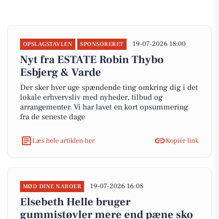
19-07-2026 18:00
OPSLAGSTAVLEN
SPONSORERET
Nyt fra ESTATE Robin Thybo
Esbjerg & Varde
Der sker hver uge spændende ting omkring dig i det
lokale erhvervsliv med nyheder, tilbud og
arrangementer. Vi har lavet en kort opsummering
fra de seneste dage
Læs hele artiklen her
Kopiér link
19-07-2026 16:08
MØD DINE NABOER
Elsebeth Helle bruger
gummistøvler mere end pæne sko