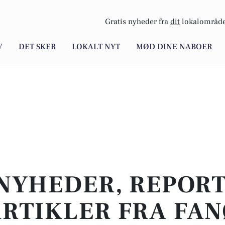
Gratis nyheder fra
dit
lokalområde
V
DET SKER
LOKALT NYT
MØD DINE NABOER
NYHEDER, REPOR
RTIKLER FRA FA