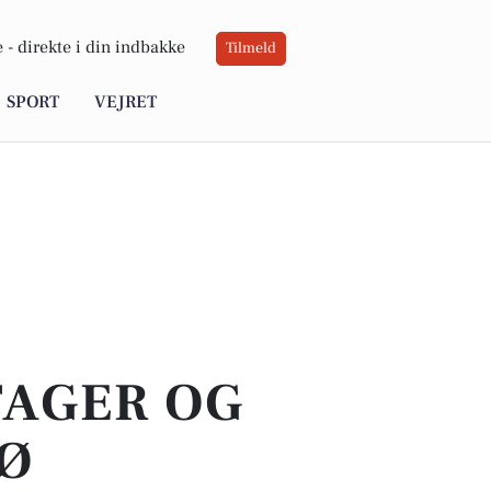
 -
direkte i din indbakke
Tilmeld
SPORT
VEJRET
TAGER OG
NØ