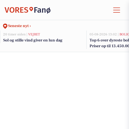
VORES
Fanø
Seneste nyt ›
20 timer siden |
VEJRET
05-08-2026 13:02 |
BOLI
Sol og stille vind giver en lun dag
Top 6 over dyreste boli
Priser op til 13.450.0