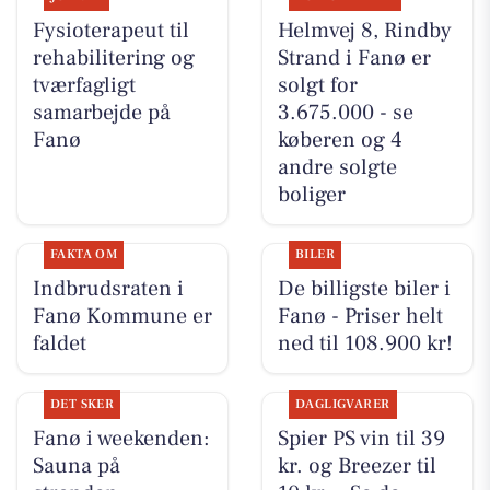
Fysioterapeut til
Helmvej 8, Rindby
rehabilitering og
Strand i Fanø er
tværfagligt
solgt for
samarbejde på
3.675.000 - se
Fanø
køberen og 4
andre solgte
boliger
FAKTA OM
BILER
Indbrudsraten i
De billigste biler i
Fanø Kommune er
Fanø - Priser helt
faldet
ned til 108.900 kr!
DET SKER
DAGLIGVARER
Fanø i weekenden:
Spier PS vin til 39
Sauna på
kr. og Breezer til