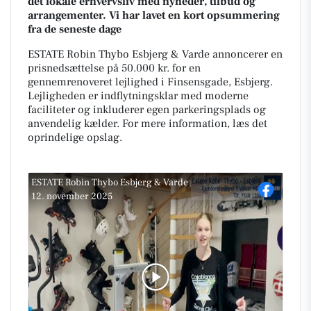
det lokale erhvervsliv med nyheder, tilbud og
arrangementer. Vi har lavet en kort opsummering
fra de seneste dage
ESTATE Robin Thybo Esbjerg & Varde annoncerer en
prisnedsættelse på 50.000 kr. for en
gennemrenoveret lejlighed i Finsensgade, Esbjerg.
Lejligheden er indflytningsklar med moderne
faciliteter og inkluderer egen parkeringsplads og
anvendelig kælder. For mere information, læs det
oprindelige opslag.
ESTATE Robin Thybo Esbjerg & Varde
12. november 2025