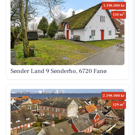
1.198.000 kr
2
150 m
Sønder Land 9 Sønderho, 6720 Fanø
2.398.000 kr
2
129 m