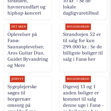
stranden,
10 kr. – Se de
havnerundfart og
lokale
hiphop-koncert
dagligvaretilbud
DET SKER
BOLIGMARKED
Oplevelser på
Strandvejen 52 er
Fanø:
til salg for kun
Saunaoplevelser,
299.000 kr.: Se de
Aros Guitar Duo,
billigste boliger til
Guidet Byvandring
salg i Fanø her
og Mere
JOBNYT
BOLIGMARKED
Sygeplejerske
Digevej 13 og 1
søges til
anden boliger er
borgernær
kommet til salg
omsorg på
denne uge i Fanø -