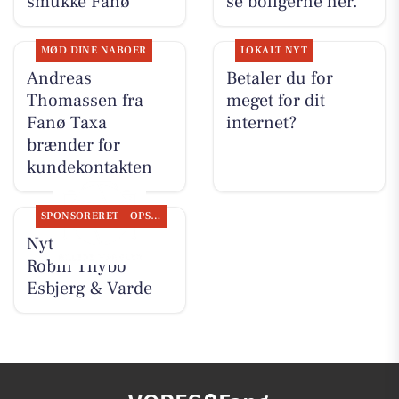
smukke Fanø
se boligerne her.
MØD DINE NABOER
LOKALT NYT
Andreas
Betaler du for
Thomassen fra
meget for dit
Fanø Taxa
internet?
brænder for
kundekontakten
SPONSORERET
OPSLAGSTAVLEN
Nyt fra ESTATE
Robin Thybo
Esbjerg & Varde