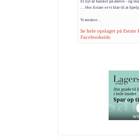
Et nyt år banker på døren – og må
... Hos Estate er vi klar til at h
Vi ønsker...
Se hele opslaget på Estate
Facebookside