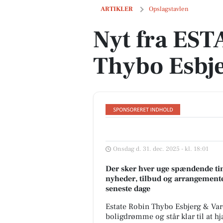
Nyt fra ESTATE Robin Thybo Esbjerg &
ARTIKLER
Opslagstavlen
Nyt fra EST
Thybo Esbj
Onsdag d. 31. dec. 2025 - kl. 18:01
Der sker hver uge spændende tin
nyheder, tilbud og arrangemente
seneste dage
Estate Robin Thybo Esbjerg & Vard
boligdrømme og står klar til at h