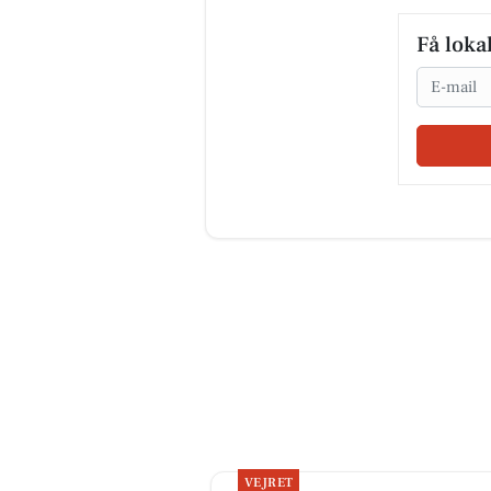
Få loka
Email
VEJRET