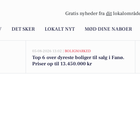
Gratis nyheder fra
dit
lokalområde
V
DET SKER
LOKALT NYT
MØD DINE NABOER
05-08-2026 13:02 |
BOLIGMARKED
Top 6 over dyreste boliger til salg i Fanø.
Priser op til 13.450.000 kr