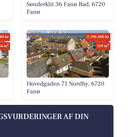
Sønderklit 36 Fanø Bad, 6720
Fanø
00 kr
2.398.000 kr
2
2
50 m
129 m
Hovedgaden 71 Nordby, 6720
Fanø
LGSVURDERINGER AF DIN