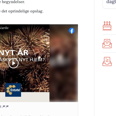
dagl
e begyndelser.
 det oprindelige opslag.
Varde
 🎆🎆