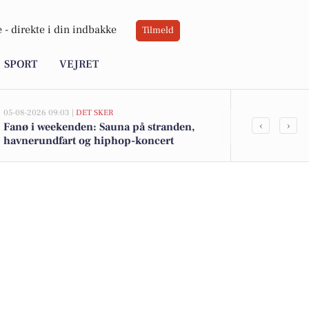
 -
direkte i din indbakke
Tilmeld
SPORT
VEJRET
05-08-2026 09:03 |
DET SKER
03-08-2026 16:2
‹
›
Fanø i weekenden: Sauna på stranden,
Fysioterapeut
havnerundfart og hiphop-koncert
tværfagligt 