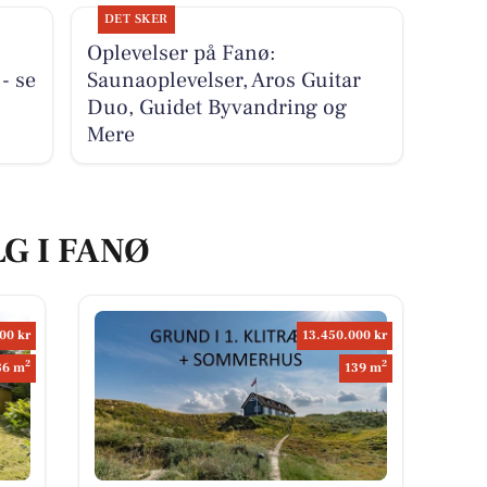
DET SKER
Oplevelser på Fanø:
- se
Saunaoplevelser, Aros Guitar
Duo, Guidet Byvandring og
Mere
LG I FANØ
00 kr
13.450.000 kr
2
2
86 m
139 m