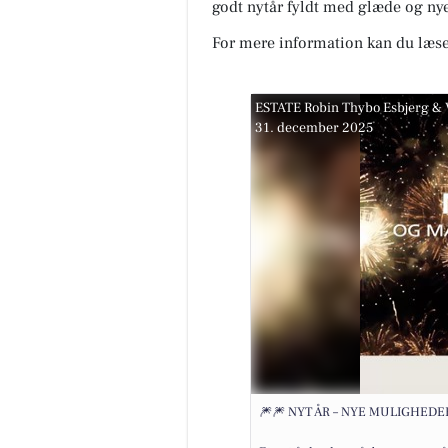
godt nytår fyldt med glæde og ny
For mere information kan du læse
ESTATE Robin Thybo Esbjerg & 
31. december 2025
🎆🎆 NYT ÅR – NYE MULIGHEDER