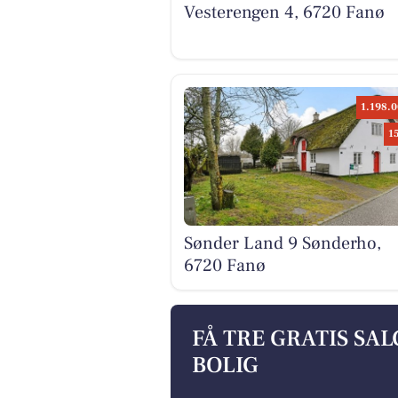
Vesterengen 4, 6720 Fanø
1.198.0
1
Sønder Land 9 Sønderho,
6720 Fanø
FÅ TRE GRATIS SA
BOLIG