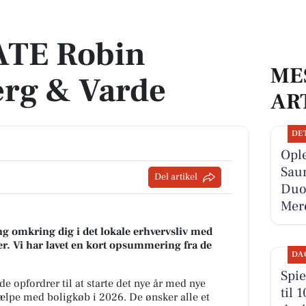
 Varde
ATE Robin
ME
erg & Varde
AR
DE
Ople
Saun
Del artikel
Duo
Mer
g omkring dig i det lokale erhvervsliv med
r. Vi har lavet en kort opsummering fra de
DA
Spie
e opfordrer til at starte det nye år med nye
til 
jælpe med boligkøb i 2026. De ønsker alle et