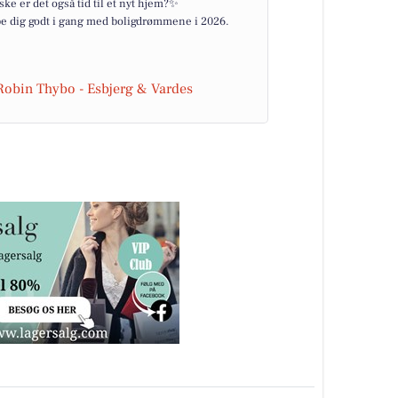
ske er det også tid til et nyt hjem?✨
jælpe dig godt i gang med boligdrømmene i 2026.
 Robin Thybo - Esbjerg & Vardes