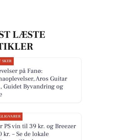
ST LÆSTE
TIKLER
T SKER
velser på Fanø:
aoplevelser, Aros Guitar
, Guidet Byvandring og
e
GLIGVARER
r PS vin til 39 kr. og Breezer
10 kr. – Se de lokale