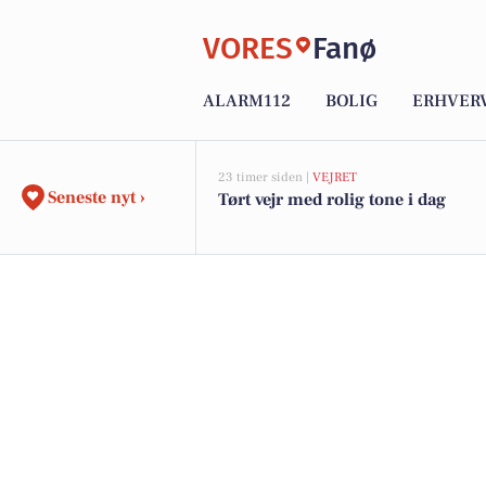
VORES
Fanø
ALARM112
BOLIG
ERHVER
23 timer siden |
VEJRET
Seneste nyt ›
Tørt vejr med rolig tone i dag