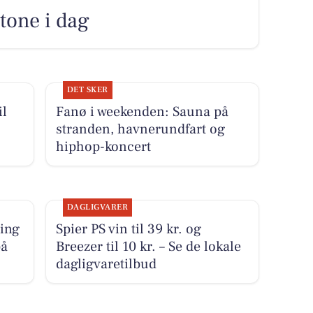
 tone i dag
DET SKER
il
Fanø i weekenden: Sauna på
stranden, havnerundfart og
hiphop-koncert
DAGLIGVARER
ring
Spier PS vin til 39 kr. og
på
Breezer til 10 kr. – Se de lokale
dagligvaretilbud