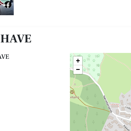
EHAVE
AVE
+
−