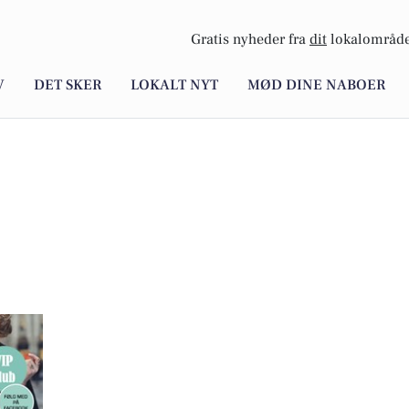
Gratis nyheder fra
dit
lokalområde
V
DET SKER
LOKALT NYT
MØD DINE NABOER