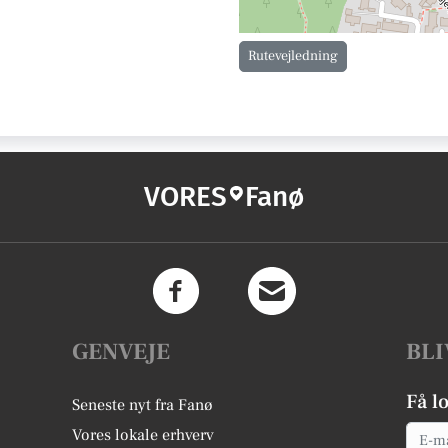
Rutevejledning
VORES
Fanø
GENVEJE
BLI
Få l
Seneste nyt fra Fanø
Email
Vores lokale erhverv