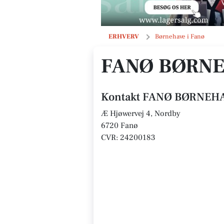
FANØ BØRNEHAVE
ERHVERV
Børnehave i Fanø
FANØ BØRN
Kontakt FANØ BØRNEH
Æ Hjøwervej 4, Nordby
6720 Fanø
CVR: 24200183