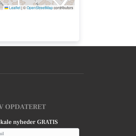
Leaflet
|
©
OpenStreetMap
contributors
V OPDATERET
okale nyheder GRATIS