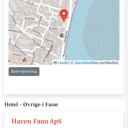
Leaflet
|
©
OpenStreetMap
contributors
Rutevejledning
Hotel - Øvrige i Fanø
Haven Fano ApS