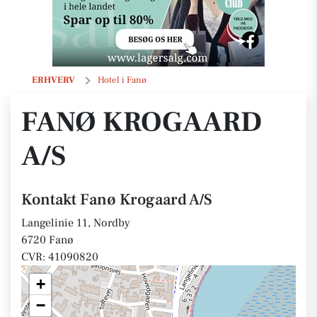
Fanø Krogaard A/S
ERHVERV
Hotel i Fanø
FANØ KROGAARD
A/S
Kontakt Fanø Krogaard A/S
Langelinie 11, Nordby
6720 Fanø
CVR: 41090820
+
−