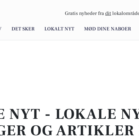
Gratis nyheder fra
dit
lokalområde
V
DET SKER
LOKALT NYT
MØD DINE NABOER
E NYT - LOKALE N
ER OG ARTIKLER