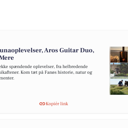
unaoplevelser, Aros Guitar Duo,
 Mere
ække spændende oplevelser, fra helbredende
sikaftener. Kom tæt på Fanøs historie, natur og
menter.
Kopiér link