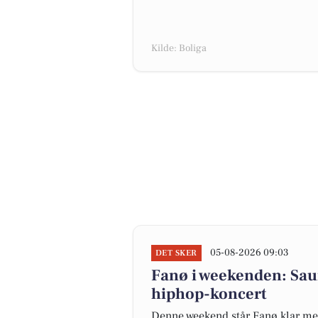
Kilde: Boliga
05-08-2026 09:03
DET SKER
Fanø i weekenden: Sau
hiphop-koncert
Denne weekend står Fanø klar med e