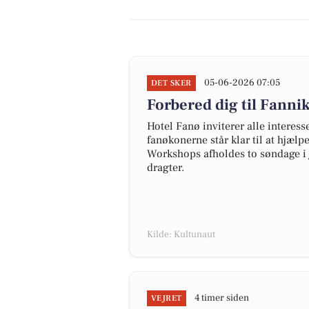
05-06-2026 07:05
DET SKER
Forbered dig til Fann
Hotel Fanø inviterer alle interess
fanøkonerne står klar til at hjælp
Workshops afholdes to søndage i j
dragter.
Kilde: Kultunaut
4 timer siden
VEJRET