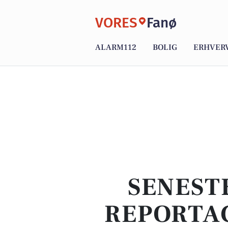
VORES
Fanø
ALARM112
BOLIG
ERHVER
SENEST
REPORTAG