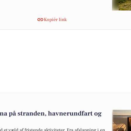
Kopiér link
na på stranden, havnerundfart og
t væld af fristende aktiviteter. Fra afslapning i en