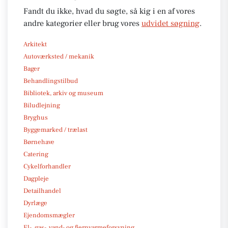
Fandt du ikke, hvad du søgte, så kig i en af vores
andre kategorier eller brug vores
udvidet søgning
.
Arkitekt
Autoværksted / mekanik
Bager
Behandlingstilbud
Bibliotek, arkiv og museum
Biludlejning
Bryghus
Byggemarked / trælast
Børnehave
Catering
Cykelforhandler
Dagpleje
Detailhandel
Dyrlæge
Ejendomsmægler
El-, gas-, vand- og fjernvarmeforsyning